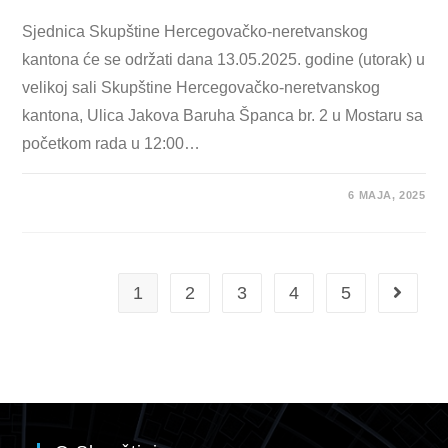
Sjednica Skupštine Hercegovačko-neretvanskog
kantona će se održati dana 13.05.2025. godine (utorak) u
velikoj sali Skupštine Hercegovačko-neretvanskog
kantona, Ulica Jakova Baruha Španca br. 2 u Mostaru sa
početkom rada u 12:00…
6 MAJA, 2025
1
2
3
4
5