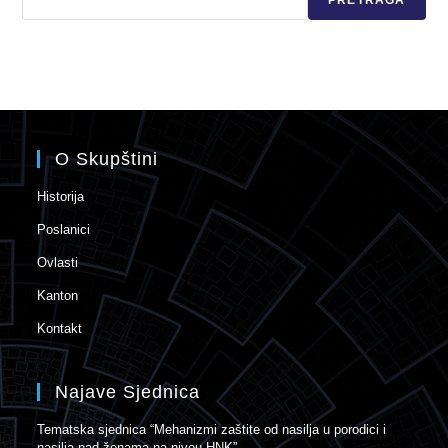
PRETRAGA
O Skupštini
Historija
Poslanici
Ovlasti
Kanton
Kontakt
Najave Sjednica
Tematska sjednica “Mehanizmi zaštite od nasilja u porodici i
nasilja nad ženama na nivou HNK”