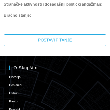
Stranačke aktivnosti i dosadašnji politički angažman:
Bračno stanje:
POSTAVI PITANJE
O Skupštini
Historija
Poslanici
Ovlasti
Kanton
Kontakt