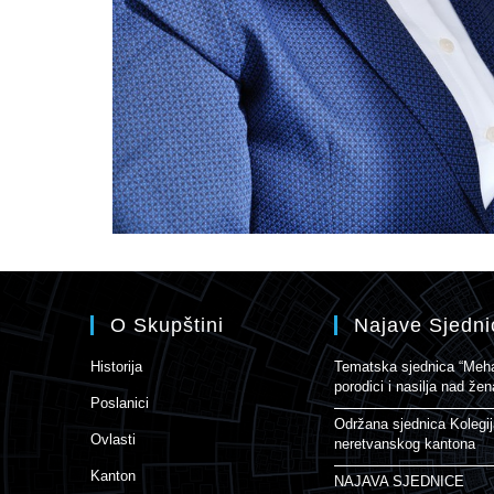
O Skupštini
Najave Sjedni
Historija
Tematska sjednica “Mehan
porodici i nasilja nad ž
Poslanici
Održana sjednica Kolegi
Ovlasti
neretvanskog kantona
Kanton
NAJAVA SJEDNICE