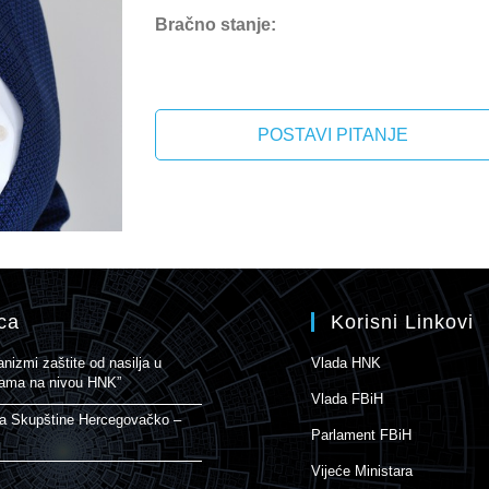
Bračno stanje:
POSTAVI PITANJE
ca
Korisni Linkovi
izmi zaštite od nasilja u
Vlada HNK
enama na nivou HNK”
Vlada FBiH
ja Skupštine Hercegovačko –
Parlament FBiH
Vijeće Ministara