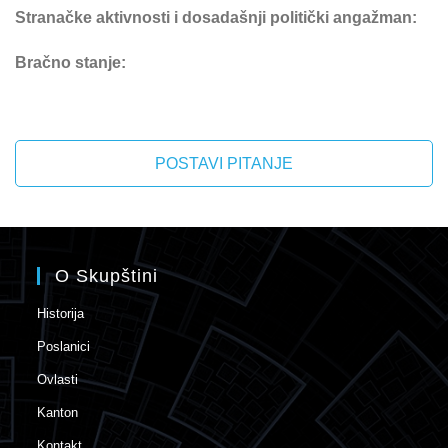
Stranačke aktivnosti i dosadašnji politički angažman:
Bračno stanje:
POSTAVI PITANJE
O Skupštini
Historija
Poslanici
Ovlasti
Kanton
Kontakt