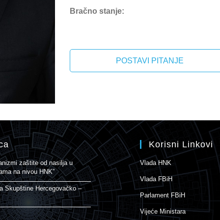
Bračno stanje:
POSTAVI PITANJE
ca
Korisni Linkovi
izmi zaštite od nasilja u
Vlada HNK
enama na nivou HNK”
Vlada FBiH
ja Skupštine Hercegovačko –
Parlament FBiH
Vijeće Ministara