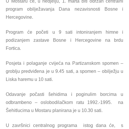
U Mostaru će, u nedjelju, 1. marta biti održan centralni
program obilježavanja Dana nezavisnosti Bosne i
Hercegovine.
Program će početi u 9 sati intoniranjem himne i
podizanjem zastave Bosne i Hercegovine na brdu
Fortica.
Posjeta i polaganje cvijeća na Partizanskom spomen –
groblju predviđena je u 9.45 sati, a spomen – obilježju u
Liska haremu u 10 sati.
Odavanje počasti šehidima i poginulim borcima u
odbrambeno – oslobodilačkom ratu 1992.-1995. na
Šehitlucima u Mostaru planirana je u 10.30 sati.
U završnici centralnog programa istog dana će, s