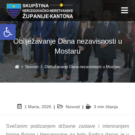
Open toolbar
Obilježavanje Dana nezavisnosti u
Mostaru
>
Novosti
>
Obilježavanje Dana nezavisnosti u Mostaru
1 Marta, 2026
Novosti
3 min čitanja
Svečanim podizanjem državne zastave i intoniranjem
himne Bosne i Hercegovine na brdu Fortica danas je u