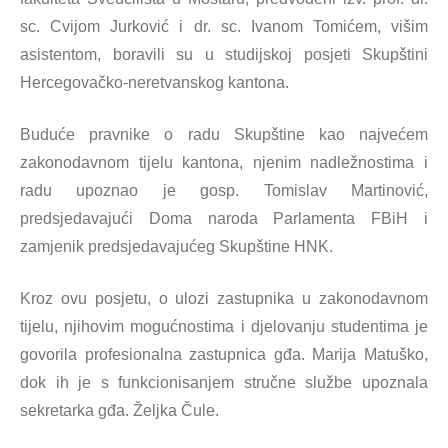
sc. Cvijom Jurković i dr. sc. Ivanom Tomićem, višim
asistentom, boravili su u studijskoj posjeti Skupštini
Hercegovačko-neretvanskog kantona.
Buduće pravnike o radu Skupštine kao najvećem
zakonodavnom tijelu kantona, njenim nadležnostima i
radu upoznao je gosp. Tomislav Martinović,
predsjedavajući Doma naroda Parlamenta FBiH i
zamjenik predsjedavajućeg Skupštine HNK.
Kroz ovu posjetu, o ulozi zastupnika u zakonodavnom
tijelu, njihovim mogućnostima i djelovanju studentima je
govorila profesionalna zastupnica gđa. Marija Matuško,
dok ih je s funkcionisanjem stručne službe upoznala
sekretarka gđa. Željka Čule.