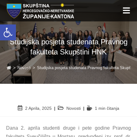
Open toolbar
Studijska posjeta studenata Pravnog
fakulteta Skupštini HNK
>
Novosti
>
Studijska posjeta studenata Pravnog fakulteta Skupštin
2 Aprila, 2025
Novosti
1 min čitanja
Dana 2. aprila studenti druge i pete godine Pravnog
fakulteta Sveučilišta u Mostaru, predvođeni izv. prof. dr.