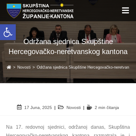
Open toolbar
Održana sjednica Skupštine
Hercegovačko-neretvanskog kantona
>
Novosti
>
Održana sjednica Skupštine Hercegovačko-neretvansko
17 Juna, 2025
Novosti
2 min čitanja
Na 17. redovnoj sjednici, održanoj danas, Skupština
Hercegovačko-neretvanskog kantona razmatrala je i