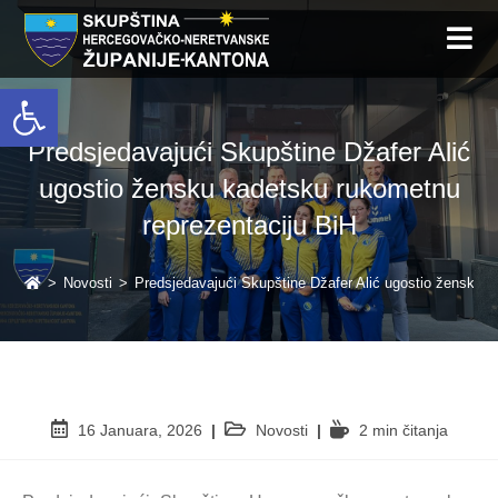
Open toolbar
Predsjedavajući Skupštine Džafer Alić
ugostio žensku kadetsku rukometnu
reprezentaciju BiH
>
Novosti
>
Predsjedavajući Skupštine Džafer Alić ugostio žensku 
16 Januara, 2026
Novosti
2 min čitanja