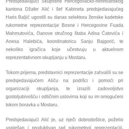
Predsjedavajući Skupštine Hercegovačko-neretvanskog
kantona Džafer Alić i šef Kabineta predsjedavajućeg
Haris Baljić ugostili su danas selektora ženske kadetske
rukometne reprezentacije Bosne i Hercegovine Fuada
Mahmutovića, članove stručnog štaba Adisa Ćatovića i
Anesa Halebića, koordinatoricu Sanju Bajgorić, te
nekoliko igračica koje učestvuju u aktuelnom
reprezentativnom okupljanju u Mostaru.
Tokom prijema, predstavnici reprezentacije zahvalili su se
predsjedavajućem Aliću na podršci i pomoći pri
organizaciji okupljanja, te izrazili zadovoljstvo
gostoljubivošću i odličnim uslovima koji su im omogućeni
tokom boravka u Mostaru.
Predsjedavajući Alić je, uz riječi dobrodošlice, poželio
uspješan i produktivan rad rukometnoj reprezentaciji,