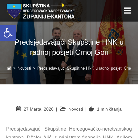
Open toolbar
Predsjedavajući Skupštine HNK u
radnoj posjeti Crnoj Gori
>
Novosti
>
Predsjedavajući Skupštine HNK u radnoj posjeti Crnoj G
27 Marta, 2026
Novosti
1 min čitanja
Predsjedavajući Skupštine Hercegovačko-neretvanskog
kantona, Džafer Alić, s ministrom finansija HNK, Adilom