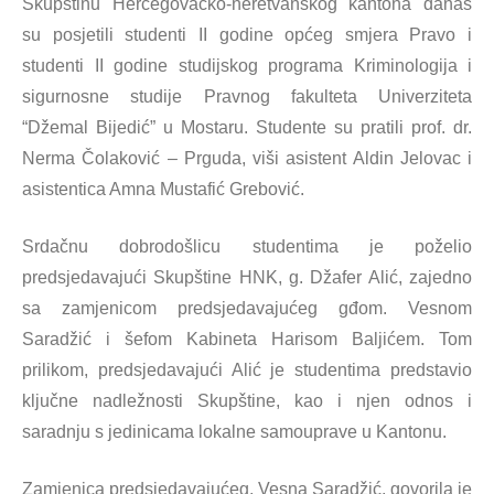
Skupštinu Hercegovačko-neretvanskog kantona danas
su posjetili studenti II godine općeg smjera Pravo i
studenti II godine studijskog programa Kriminologija i
sigurnosne studije Pravnog fakulteta Univerziteta
“Džemal Bijedić” u Mostaru. Studente su pratili prof. dr.
Nerma Čolaković – Prguda, viši asistent Aldin Jelovac i
asistentica Amna Mustafić Grebović.
Srdačnu dobrodošlicu studentima je poželio
predsjedavajući Skupštine HNK, g. Džafer Alić, zajedno
sa zamjenicom predsjedavajućeg gđom. Vesnom
Saradžić i šefom Kabineta Harisom Baljićem. Tom
prilikom, predsjedavajući Alić je studentima predstavio
ključne nadležnosti Skupštine, kao i njen odnos i
saradnju s jedinicama lokalne samouprave u Kantonu.
Zamjenica predsjedavajućeg, Vesna Saradžić, govorila je