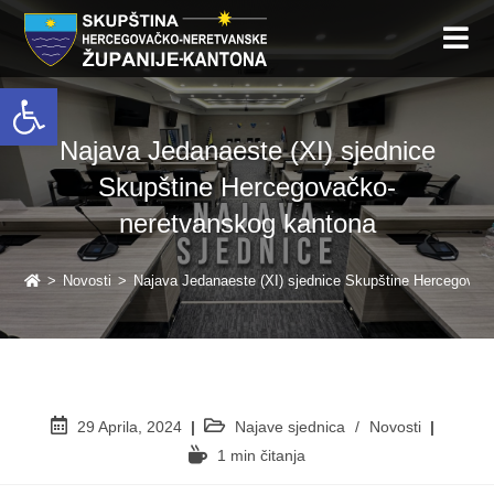
Open toolbar
Najava Jedanaeste (XI) sjednice
Skupštine Hercegovačko-
neretvanskog kantona
>
Novosti
>
Najava Jedanaeste (XI) sjednice Skupštine Hercegovač
29 Aprila, 2024
Najave sjednica
/
Novosti
1 min čitanja