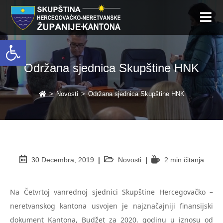
Open toolbar
Održana sjednica Skupštine HNK
>
Novosti
>
Održana sjednica Skupštine HNK
30 Decembra, 2019
Novosti
2 min čitanja
Na Četvrtoj vanrednoj sjednici Skupštine Hercegovačko –
neretvanskog kantona usvojen je najznačajniji finansijski
dokument Kantona, Budžet za 2020. godinu u iznosu od