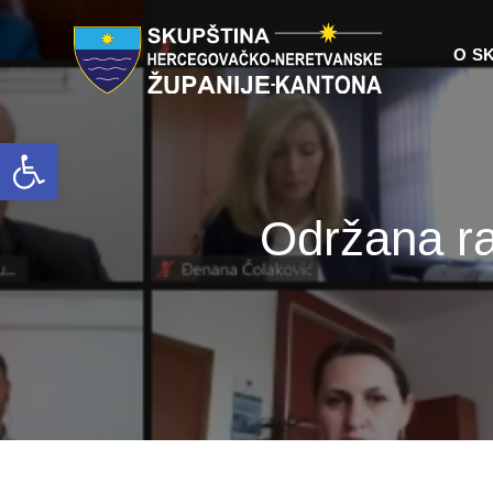
O S
Open toolbar
Održana ra