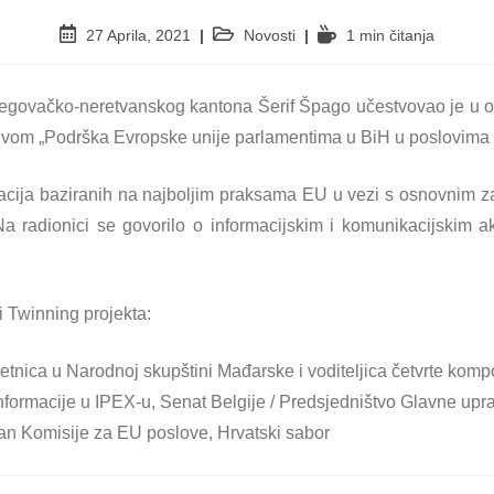
27 Aprila, 2021
Novosti
1 min čitanja
egovačko-neretvanskog kantona Šerif Špago učestvovao je u onl
ivom „Podrška Evropske unije parlamentima u BiH u poslovima e
rmacija baziranih na najboljim praksama EU u vezi s osnovnim 
Na radionici se govorilo o informacijskim i komunikacijskim 
i Twinning projekta:
etnica u Narodnoj skupštini Mađarske i voditeljica četvrte kom
informacije u IPEX-u, Senat Belgije / Predsjedništvo Glavne u
lan Komisije za EU poslove, Hrvatski sabor