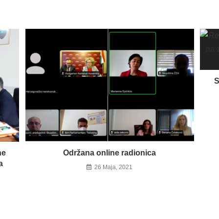
S
ne
Održana online radionica
a
26 Maja, 2021