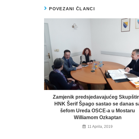
POVEZANI ČLANCI
Zamjenik predsjedavajućeg Skupšti
HNK Šerif Špago sastao se danas s
šefom Ureda OSCE-a u Mostaru
Williamom Ozkaptan
11 Aprila, 2019