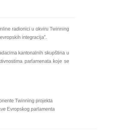
ine radionici u okviru Twinning
vropskih integracija”.
zadacima kantonalnih skupština u
aktivnostima parlamenata kojе se
ponente Twinning projekta
prave Evropskog parlamenta