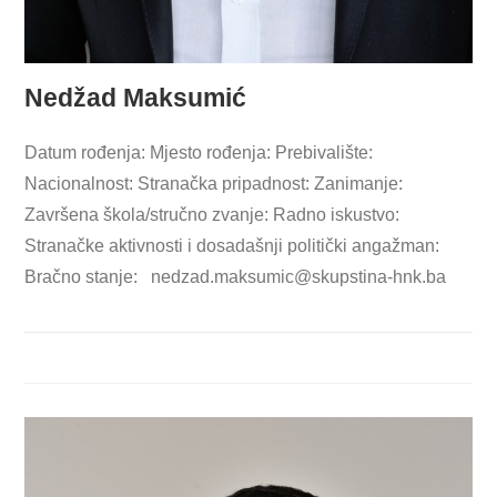
Nedžad Maksumić
Datum rođenja: Mjesto rođenja: Prebivalište:
Nacionalnost: Stranačka pripadnost: Zanimanje:
Završena škola/stručno zvanje: Radno iskustvo:
Stranačke aktivnosti i dosadašnji politički angažman:
Bračno stanje:
nedzad.maksumic@skupstina-hnk.ba