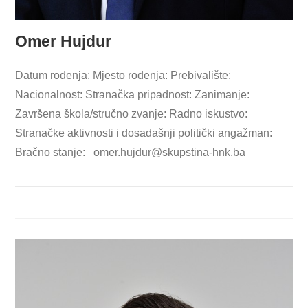
Omer Hujdur
Datum rođenja: Mjesto rođenja: Prebivalište:
Nacionalnost: Stranačka pripadnost: Zanimanje:
Završena škola/stručno zvanje: Radno iskustvo:
Stranačke aktivnosti i dosadašnji politički angažman:
Bračno stanje:
omer.hujdur@skupstina-hnk.ba