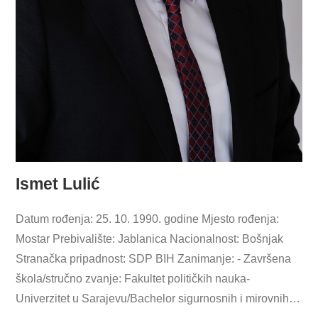
Ismet Lulić
Datum rođenja: 25. 10. 1990. godine Mjesto rođenja:
Mostar Prebivalište: Jablanica Nacionalnost: Bošnjak
Stranačka pripadnost: SDP BIH Zanimanje: - Završena
škola/stručno zvanje: Fakultet političkih nauka-
Univerzitet u Sarajevu/Bachelor sigurnosnih i mirovnih…