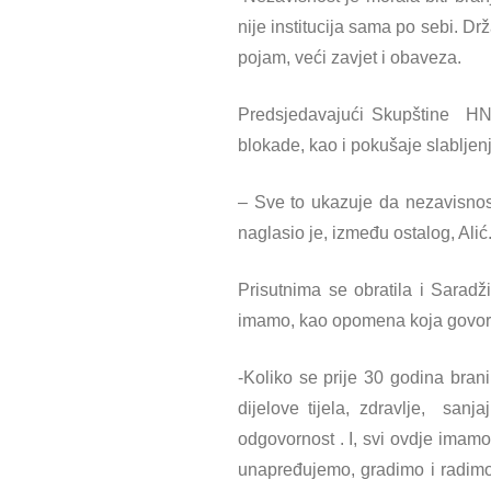
nije institucija sama po sebi. Dr
pojam, veći zavjet i obaveza.
Predsjedavajući Skupštine HNK
blokade, kao i pokušaje slabljenja
– Sve to ukazuje da nezavisnost
naglasio je, između ostalog, Alić
Prisutnima se obratila i Saradž
imamo, kao opomena koja govori 
-Koliko se prije 30 godina brani
dijelove tijela, zdravlje, sa
odgovornost . I, svi ovdje imam
unapređujemo, gradimo i radimo