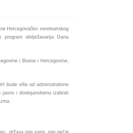
tine Hercegovačko- neretvanskog
ni program obilježavanja Dana
cegovine i Bosne i Hercegovine,
iH bude više od administrativne
 jasno i dostojanstveno izabrali
rizma.
je: država nije papir, nije pečat