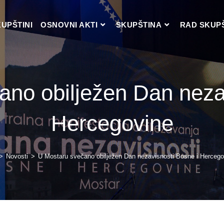
KUPŠTINI
OSNOVNI AKTI
SKUPŠTINA
RAD SKUP
no obilježen Dan neza
Hercegovine
>
Novosti
>
U Mostaru svečano obilježen Dan nezavisnosti Bosne i Hercego