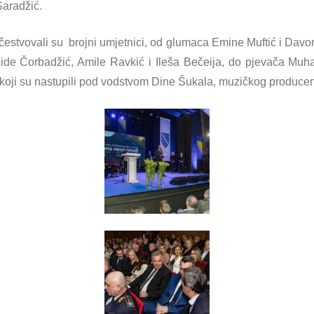
Saradžić.
estvovali su brojni umjetnici, od glumaca Emine Muftić i Davora
Aide Čorbadžić, Amile Ravkić i Ileša Bečeija, do pjevača Mu
oji su nastupili pod vodstvom Dine Šukala, muzičkog producent