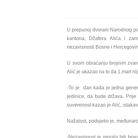
U prepunoj dvorani Narodnog po
kantona, Džafera Alića i zam
nezavisnosti Bosne i Hercegovi
U svom obraćanju brojnim zvani
Alić je ukazao na to da 1.mart n
-To je dan kada je jedna gener
jedinice, da bude država. Prije
suverenost-kazao je Alić, istakav
Nažalost, podsjetio je, međunaro
-Nezavisnost je morala biti bran