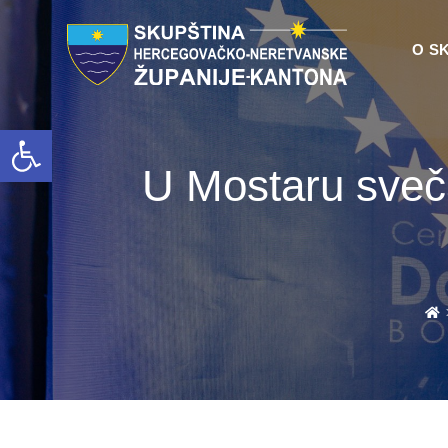
O S
Open toolbar
U Mostaru sveča