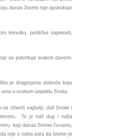
 koju danas živimo nije apstraktan
trenutku, političke napetosti,
 koji se potvrđuje svakim danom-
oliko je dragocjena sloboda koju
a umu u svakom aspektu života.
 izborili najbolji, dali živote i
domovinu. To je naš dug i naša
u miru koji danas živimo čuvamo,
da nije s neba pala da bismo je