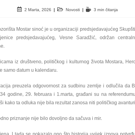
2 Marta, 2026
Novosti
3 min čitanja
zorišta Mostar sinoć je u organizaciji predsjedavajućeg Skupš
jenice predsjedavajućeg, Vesne Saradžić, održan central
ne.
cama iz društveno, političkog i kulturnog života Mostara, Her
ije samo datum u kalendaru.
acija preuzela odgovornost za sudbinu zemlje i odlučila da B
 34 godine, 29. februara i 1.marta, građani su na referendumu
ši kako ta odluka nije bila rezultat zanosa niti političkog avantu
dno priznanje nije bilo dovoljno da sačuva i mir.
jena. I tada se pokazalo ono što historija uvijek iznova potvrđu