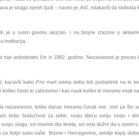
žava je snaga njenih ljudi – naveo je, Alić, istakavši da sloboda
 je u svom govoru ukazao i na brojne izazove u aktuelnom 
 institucija.
 nije jednokratni čin iz 1992. godine. Nezavisnost je proces
.
ić kazavši kako Prvi mart svima treba biti podsjetnik na to k
koliko često to zabravimo i kao nauk koliko to moramo imati n
la nezavisnost, toliko danas moramo čuvati sve ono za što su se
njajući bolju budućnost za sebe, svoju djecu svoju svoju i 
o svoju ulogu, svi nosimo dio tereta, svi smo dužni da u ovom 
 za bolje sutra naše Bosne i Hercegovine, zemlje kojoj slobo