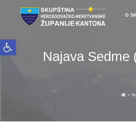
O S
Open toolbar
Najava Sedme (
>
No