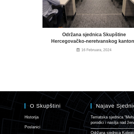
Održana sjednica Skupštine
Hercegovačko-neretvanskog kanto
16 Februara, 2024
O Skupštini
Najave Sjedni
Historija
Tematska sjednica “Mehan
porodici i nasilja nad ž
Poslanici
Održana sjednica Kolegi