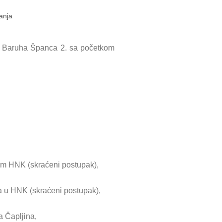
anja
va Baruha Španca 2. sa početkom
om HNK (skraćeni postupak),
a u HNK (skraćeni postupak),
a Čapljina,