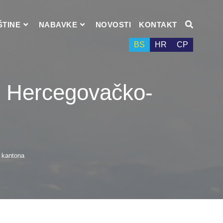
ŠTINE
NABAVKE
NOVOSTI
KONTAKT
BS
HR
СР
e Hercegovačko-
 kantona