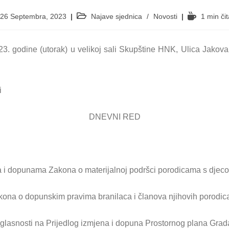
26 Septembra, 2023
Najave sjednica
/
Novosti
1 min čit
023. godine (utorak) u velikoj sali Skupštine HNK, Ulica Jako
i
DNEVNI RED
a i dopunama Zakona o materijalnoj podršci porodicama s djec
kona o dopunskim pravima branilaca i članova njihovih porodic
aglasnosti na Prijedlog izmjena i dopuna Prostornog plana Grad