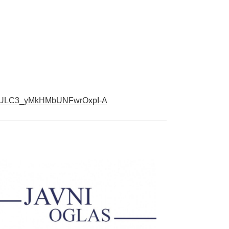
/UCULC3_yMkHMbUNFwrOxpI-A