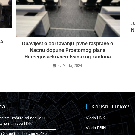
J
N
na
Obavijest o održavanju javne rasprave o
Nacrtu dopune Prostornog plana
Hercegovačko-neretvanskog kantona
27 Marta, 2024
ca
Korisni Linkovi
izmi zaštite od nasilja u
Vlada HNK
enama na nivou HNK”
Vlada FBiH
ja Skupštine Hercegovačko –