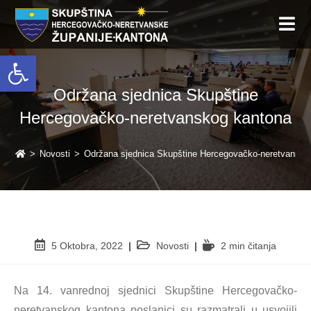
Open toolbar
Održana sjednica Skupštine
Hercegovačko-neretvanskog kantona
>
Novosti
>
Održana sjednica Skupštine Hercegovačko-neretvansko
5 Oktobra, 2022
Novosti
2 min čitanja
Na 14. vanrednoj sjednici Skupštine Hercegovačko-
neretvanskog kantona poslanici su razmatrali u usvojili