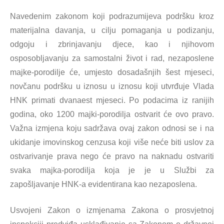
Navedenim zakonom koji podrazumijeva podršku kroz
materijalna davanja, u cilju pomaganja u podizanju,
odgoju i zbrinjavanju djece, kao i njihovom
osposobljavanju za samostalni život i rad, nezaposlene
majke-porodilje će, umjesto dosadašnjih šest mjeseci,
novčanu podršku u iznosu u iznosu koji utvrđuje Vlada
HNK primati dvanaest mjeseci. Po podacima iz ranijih
godina, oko 1200 majki-porodilja ostvarit će ovo pravo.
Važna izmjena koju sadržava ovaj zakon odnosi se i na
ukidanje imovinskog cenzusa koji više neće biti uslov za
ostvarivanje prava nego će pravo na naknadu ostvariti
svaka majka-porodilja koja je je u Službi za
zapošljavanje HNK-a evidentirana kao nezaposlena.
Usvojeni Zakon o izmjenama Zakona o prosvjetnoj