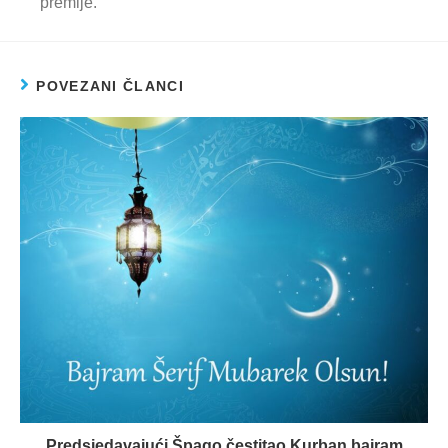
premije.
POVEZANI ČLANCI
Predsjedavajući Špago čestitao Kurban bajram