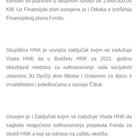
transferi su planirani u ukupnom iznosu od 2.848.000,00
KM. Uz Finansijski plan usvojena je i Odluka o izvršenju
Finansijskog plana Fonda.
Skupština HNK je usvojila zaključak kojim se zadužuje
Vlada HNK da u Budžetu HNK za 2021. godinu
obezbijedi sredstva za sufinansiranje rada socijalnih
ustanova JU Dječiji dom Mostar i Ustanove za djecu s
invaliditetom i poteškoćama u razvoju Čitluk.
Usvojen je i Zaključak kojim se zadužuje Vlada HNK da
sagleda mogućnost sufinansiranja projekata Fonda za
okoliš HNK a koji se odnose na zaštitu okoliša.