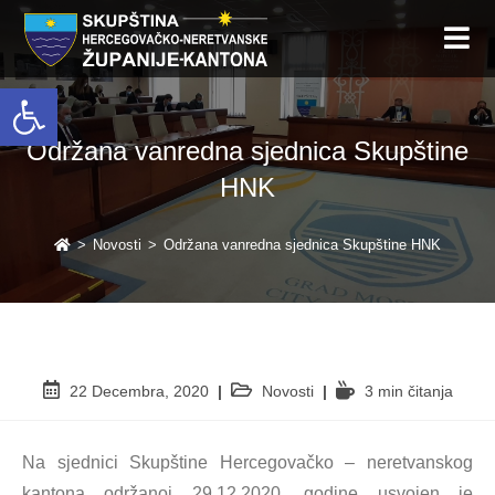
Open toolbar
Održana vanredna sjednica Skupštine
HNK
>
Novosti
>
Održana vanredna sjednica Skupštine HNK
22 Decembra, 2020
Novosti
3 min čitanja
Na sjednici Skupštine Hercegovačko – neretvanskog
kantona održanoj 29.12.2020. godine usvojen je