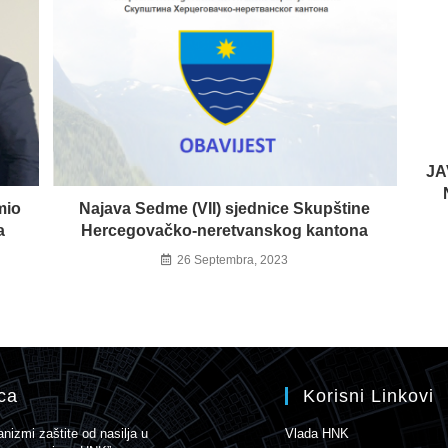
JA
mio
Najava Sedme (VII) sjednice Skupštine
a
Hercegovačko-neretvanskog kantona
26 Septembra, 2023
ca
Korisni Linkovi
izmi zaštite od nasilja u
Vlada HNK