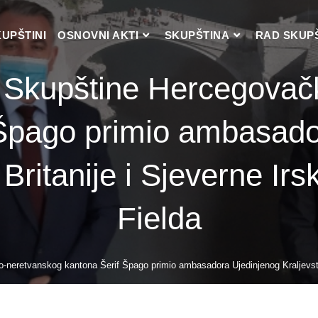
KUPŠTINI
OSNOVNI AKTI
SKUPŠTINA
RAD SKUP
i Skupštine Hercegovač
 Špago primio ambasado
 Britanije i Sjeverne I
Fielda
neretvanskog kantona Šerif Špago primio ambasadora Ujedinjenog Kraljevstva