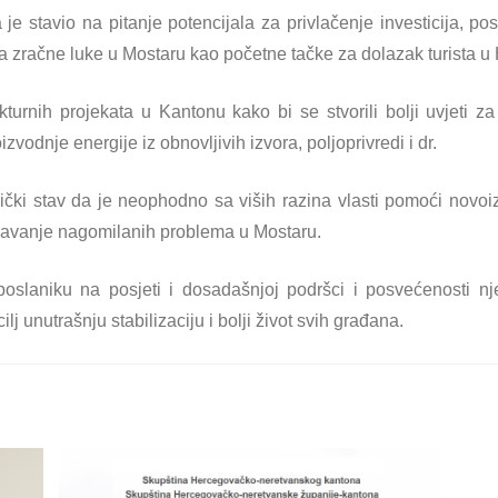
je stavio na pitanje potencijala za privlačenje investicija, p
zračne luke u Mostaru kao početne tačke za dolazak turista u
kturnih projekata u Kantonu kako bi se stvorili bolji uvjeti za
zvodnje energije iz obnovljivih izvora, poljoprivredi i dr.
nički stav da je neophodno sa viših razina vlasti pomoći nov
šavanje nagomilanih problema u Mostaru.
poslaniku na posjeti i dosadašnjoj podršci i posvećenosti n
lj unutrašnju stabilizaciju i bolji život svih građana.